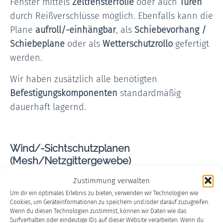
Fenster mittels
Zeltfensterfolie
oder auch
Türen
durch Reißverschlüsse möglich. Ebenfalls kann die
Plane
aufroll/-einhängbar
, als
Schiebevorhang /
Schiebeplane
oder als
Wetterschutzrollo
gefertigt
werden.
Wir haben zusätzlich alle benötigten
Befestigungskomponenten
standardmäßig
dauerhaft lagernd.
Wind/-Sichtschutzplanen
(Mesh/Netzgittergewebe)
Zustimmung verwalten
Unsere Mesh/Netzgitterplanen bieten Ihnen
Um dir ein optimales Erlebnis zu bieten, verwenden wir Technologien wie
sowohl
Wind
als auch
Sichtschutz
, ohne dabei das
Cookies, um Geräteinformationen zu speichern und/oder darauf zuzugreifen.
Gefühl zu haben, in einem geschlossenen Raum
Wenn du diesen Technologien zustimmst, können wir Daten wie das
Surfverhalten oder eindeutige IDs auf dieser Website verarbeiten. Wenn du