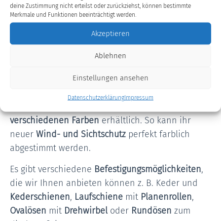
zu sitzen. Durch die Eigenschaften des
deine Zustimmung nicht erteilst oder zurückziehst, können bestimmte
Netzgittermaterials, können diese als
Merkmale und Funktionen beeinträchtigt werden.
Schattenspender
fungieren, ohne einen
Akzeptieren
Wärmestau zu produzieren.
Ablehnen
Einstellungen ansehen
Alle Materialien, die sie bei uns bekommen sind
witterungs/- uv-beständig
und leicht zu reinigen.
Datenschutzerklärung
Impressum
Alle Planen und Netzgewebe sind in vielen
verschiedenen Farben
erhältlich. So kann ihr
neuer
Wind- und Sichtschutz
perfekt farblich
abgestimmt werden.
Es gibt verschiedene
Befestigungsmöglichkeiten
,
die wir Ihnen anbieten können z. B. Keder und
Kederschienen
,
Laufschiene
mit
Planenrollen
,
Ovalösen
mit
Drehwirbel
oder
Rundösen
zum