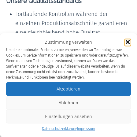
Unsere Qualitätsstandards
Fortlaufende Kontrollen während der
einzelnen Produktionsabschnitte garantieren
eine gleichbleibend hohe Qualität.
Der Maschinenpark entspricht stets dem
Zustimmung verwalten
Stand der Technik.
Um dir ein optimales Erlebnis zu bieten, verwenden wir Technologien wie
Cookies, um Geräteinformationen zu speichern und/oder darauf zuzugreifen.
Wenn du diesen Technologien zustimmst, können wir Daten wie das
Surfverhalten oder eindeutige IDs auf dieser Website verarbeiten. Wenn du
deine Zustimmung nicht erteilst oder zurückziehst, können bestimmte
Wir konfektionieren Planenstoff von
Merkmale und Funktionen beeinträchtigt werden.
Standard bis Sonderlösung
Akzeptieren
Was mit einer Rolle Planenstoff, einem studierten
Ablehnen
Textilingenieur und einem studierten
Anlagenmechaniker sowie einem 6.000 Mark
Einstellungen ansehen
Telefon begann, ist heute ein solides
Datenschutzerklärung
Impressum
Mittelständisches Unternehmen für die