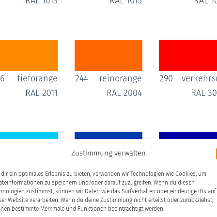
RAL 1013
RAL 1015
RAL 1
6
tieforange
244
reinorange
290
verkehrs
RAL 2011
RAL 2004
RAL 3
Zustimmung verwalten
9
lichtblau
543
königsblau
537
enzianb
dir ein optimales Erlebnis zu bieten, verwenden wir Technologien wie Cookies, um
äteinformationen zu speichern und/oder darauf zuzugreifen. Wenn du diesen
RAL 5012
RAL ----
RAL 5
hnologien zustimmst, können wir Daten wie das Surfverhalten oder eindeutige IDs auf
ser Website verarbeiten. Wenn du deine Zustimmung nicht erteilst oder zurückziehst,
nen bestimmte Merkmale und Funktionen beeinträchtigt werden.