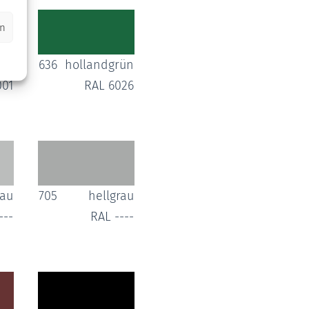
en
rün
636
hollandgrün
001
RAL 6026
rau
705
hellgrau
---
RAL ----