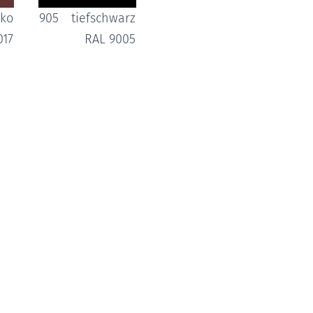
oko
905
tiefschwarz
017
RAL 9005