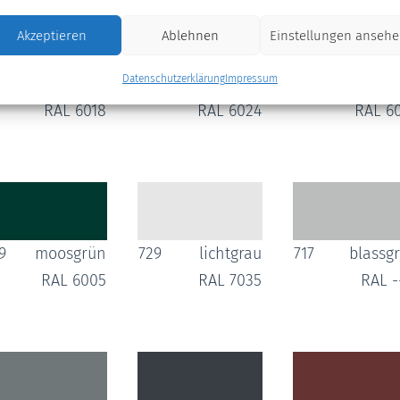
Akzeptieren
Ablehnen
Einstellungen anseh
Datenschutzerklärung
Impressum
9
gelbgrün
602
verkehrsgrün
663
smaragdg
RAL 6018
RAL 6024
RAL 6
9
moosgrün
729
lichtgrau
717
blassg
RAL 6005
RAL 7035
RAL -