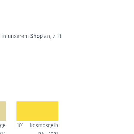
n in unserem
Shop
an, z. B.
ige
101
kosmosgelb