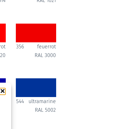
014
RAL 1021
rot
356
feuerrot
020
RAL 3000
lau
544
ultramarine
010
RAL 5002