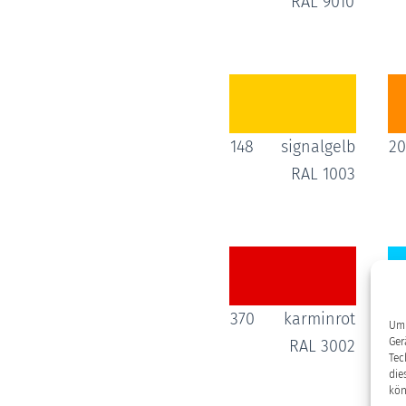
RAL 9010
148
signalgelb
20
RAL 1003
370
karminrot
54
Um 
Ger
RAL 3002
Tec
die
kön