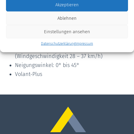
mit Schlitztuch bis 2100 cm
Akzeptieren
Ausfall: 150/200/250/300/350/400 cm
Ablehnen
Antrieb: Kegelradgetriebe mit Handkurbel
alternativ mit Elektro oder Funkmotor
Einstellungen ansehen
erhältlich
Datenschutzerklärung
Impressum
Belastbarkeit/Windklasse: 2
(Windgeschwindigkeit 28 – 37 km/h)
Neigungswinkel: 0° bis 45°
Volant-Plus