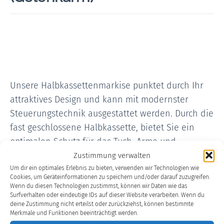
Unsere Halbkassettenmarkise punktet durch Ihr
attraktives Design und kann mit modernster
Steuerungstechnik ausgestattet werden. Durch die
fast geschlossene Halbkassette, bietet Sie ein
optimalen Schutz für das Tuch. Arme und
Ausfallprofil sind bei der Halbkassette noch
Zustimmung verwalten
Um dir ein optimales Erlebnis zu bieten, verwenden wir Technologien wie
sichtbar.
Cookies, um Geräteinformationen zu speichern und/oder darauf zuzugreifen.
Wenn du diesen Technologien zustimmst, können wir Daten wie das
Technische Daten:
Surfverhalten oder eindeutige IDs auf dieser Website verarbeiten. Wenn du
deine Zustimmung nicht erteilst oder zurückziehst, können bestimmte
Breite: 250 – 700 cm oder gekoppelte Anlage
Merkmale und Funktionen beeinträchtigt werden.