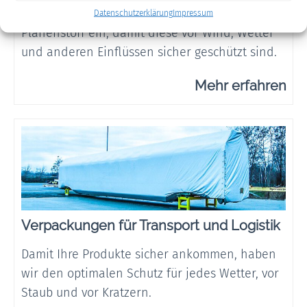
Wir hüllen Ihre Produkte sorgsam in
Datenschutzerklärung
Impressum
Planenstoff ein, damit diese vor Wind, Wetter
und anderen Einflüssen sicher geschützt sind.
Mehr erfahren
Verpackungen für Transport und Logistik
Damit Ihre Produkte sicher ankommen, haben
wir den optimalen Schutz für jedes Wetter, vor
Staub und vor Kratzern.