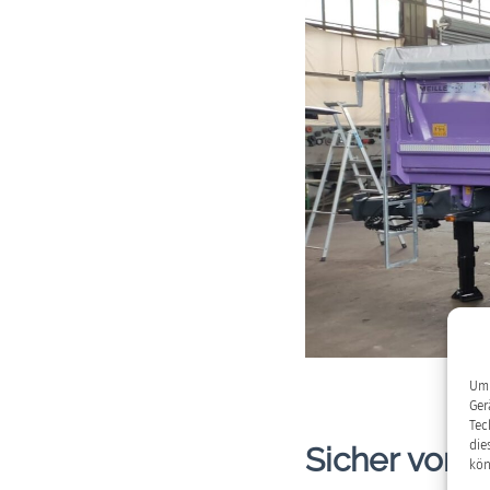
Um 
Ger
Tec
die
Sicher von 
kön