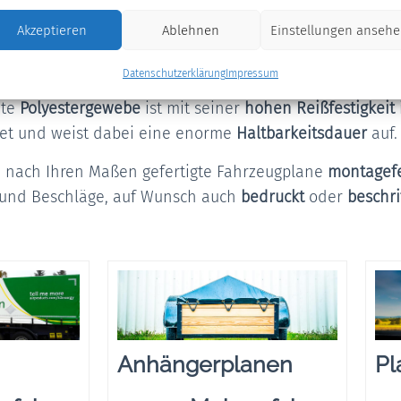
tigten, robusten
Fahrzeugplanen für LKWs, Container, S
Akzeptieren
Ablehnen
Einstellungen anseh
adung bestens vor den unterschiedlichsten Witterungsei
Datenschutzerklärung
Impressum
hließlich
hochwertigen,
wasserdichten
LKW-Planenstoff.
ete
Polyestergewebe
ist mit seiner
hohen Reißfestigkeit
et und weist dabei eine enorme
Haltbarkeitsdauer
auf.
ie nach Ihren Maßen gefertigte Fahrzeugplane
montagefe
e und Beschläge, auf Wunsch auch
bedruckt
oder
beschri
Anhängerplanen
Pl