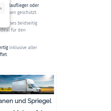
attelauflieger oder
en
nflüssen geschützt.
 Dieses beidseitig
ideal für den
rtig
inklusive aller
ftet
.
anen und Spriegel