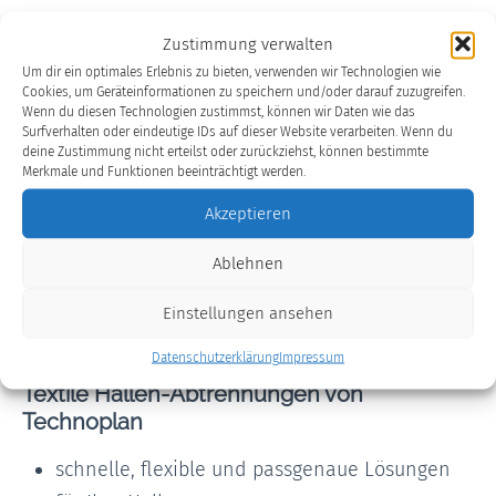
Zustimmung verwalten
Eine
Hallen-Abtrennung
aus Planenstoff können
Um dir ein optimales Erlebnis zu bieten, verwenden wir Technologien wie
Cookies, um Geräteinformationen zu speichern und/oder darauf zuzugreifen.
wir mit den unterschiedlichsten Eigenschaften
Wenn du diesen Technologien zustimmst, können wir Daten wie das
versehen: Soll er beispielsweise gegen
Surfverhalten oder eindeutige IDs auf dieser Website verarbeiten. Wenn du
deine Zustimmung nicht erteilst oder zurückziehst, können bestimmte
Chemikalien beständig,
schwer entflammbar
,
Merkmale und Funktionen beeinträchtigt werden.
durchsichtig
,
verschiebbar
oder
antistatisch
sein?
Akzeptieren
Wir fertigen Ihnen
die passgenaue Lösung
für Ihre
Produktions- oder Lagerhalle an.
Ablehnen
Einstellungen ansehen
Produktdetails
Datenschutzerklärung
Impressum
Textile Hallen-Abtrennungen von
Technoplan
schnelle, flexible und passgenaue Lösungen