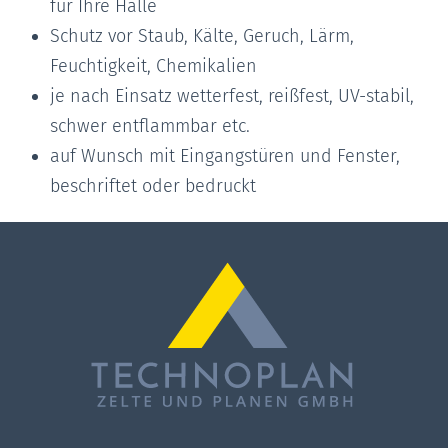
für Ihre Halle
Schutz vor Staub, Kälte, Geruch, Lärm,
Feuchtigkeit, Chemikalien
je nach Einsatz wetterfest, reißfest, UV-stabil,
schwer entflammbar etc.
auf Wunsch mit Eingangstüren und Fenster,
beschriftet oder bedruckt